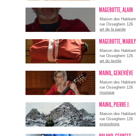
MAGEROTTE, ALAIN
Maison des Habitan
rue Osseghem 126
art de la parole
MAGEROTTE, MARIL
Maison des Habitan
rue Osseghem 126
art du textile
MAINIL, GENEVIÈVE
Maison des Habitan
rue Osseghem 126
musique
MAINIL, PIERRE J.
Maison des Habitan
rue Osseghem 126
expositions