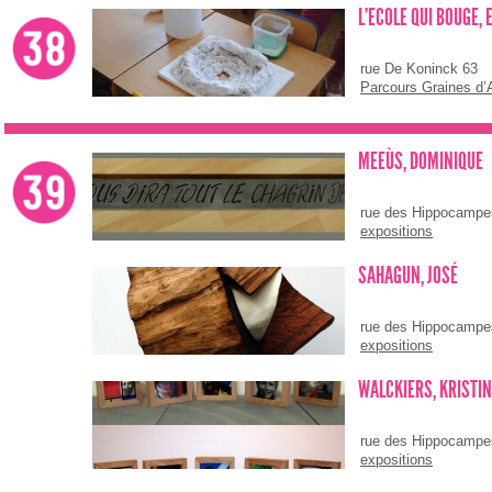
L'ECOLE QUI BOUGE, 
rue De Koninck 63
Parcours Graines d’A
MEEÙS, DOMINIQUE
rue des Hippocampe
expositions
SAHAGUN, JOSÉ
rue des Hippocampe
expositions
WALCKIERS, KRISTI
rue des Hippocampe
expositions