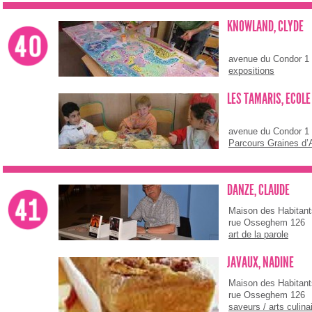
KNOWLAND, CLYDE
avenue du Condor 1
expositions
LES TAMARIS, ECOLE 
avenue du Condor 1
Parcours Graines d’A
DANZE, CLAUDE
Maison des Habitan
rue Osseghem 126
art de la parole
JAVAUX, NADINE
Maison des Habitan
rue Osseghem 126
saveurs / arts culina