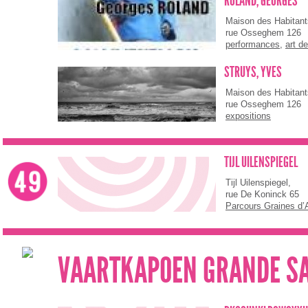
ROLAND, GEORGES
Maison des Habitan
rue Osseghem 126
performances
,
art de
STRUYS, YVES
Maison des Habitan
rue Osseghem 126
expositions
TIJL UILENSPIEGEL
Tijl Uilenspiegel,
rue De Koninck 65
Parcours Graines d’A
VAARTKAPOEN GRANDE SA