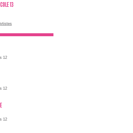
ECOLE 13
rtistes
s 12
s 12
NE
s 12