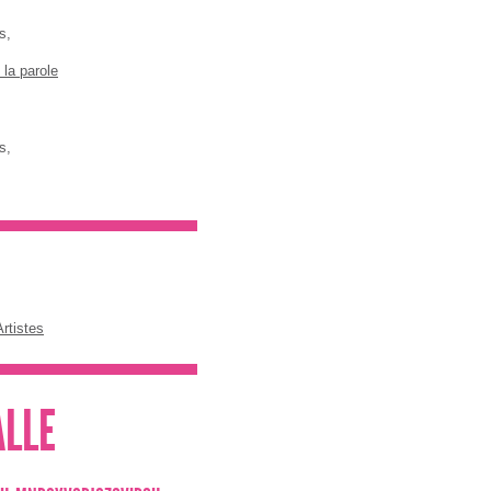
ts,
 la parole
ts,
rtistes
LLE