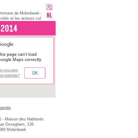
 Commune de Molenbeek-Saint-
vités et les acteurs culturels de
ce pour tous ceux qui cherchent
nt habitants, association ou
’information culturelle
 Bonne idée !Mais préalablement,
très simple ! Il suffit de nous
 vo
his page can't load
si le "Radeau de la Méduse",
oogle Maps correctly.
Versailles, « Le Roi Lear » tout
orps de ballet du "Lac des
o you own
casso, Jean-Sébastien Bach, les
OK
his website?
genda
1 - Maison des Habitants
ue Osseghem, 126
080 Molenbeek