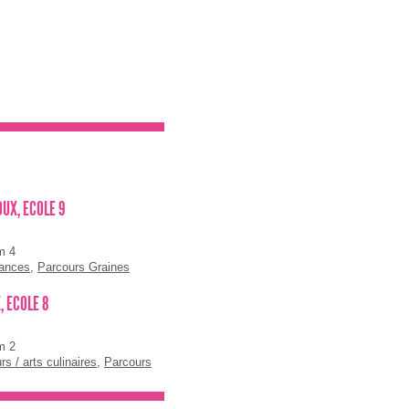
UX, ECOLE 9
m 4
mances
,
Parcours Graines
, ECOLE 8
m 2
rs / arts culinaires
,
Parcours