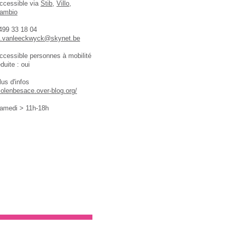
ccessible via
Stib
,
Villo
,
ambio
499 33 18 04
.vanleeckwyck@skynet.be
ccessible personnes à mobilité
éduite : oui
lus d'infos
olenbesace.over-blog.org/
amedi > 11h-18h