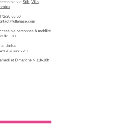
ccessible via
Stib
,
Villo
,
ambio
472/20 65 50
ontact@ullahase.com
ccessible personnes à mobilité
éduite : oui
lus d'infos
ww.ullahase.com
amedi et Dimanche > 11h-18h