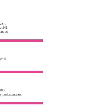
uis ,
q 241
mances
oet 6
 106
e
,
performances