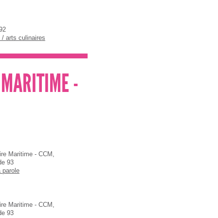
92
/ arts culinaires
MARITIME -
re Maritime - CCM,
de 93
a parole
re Maritime - CCM,
de 93