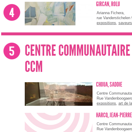
GIRCAN, ROLU
Arianna Fichera,
rue Vanderstichelen 
expositions
,
saveurs 
CENTRE COMMUNAUTAIRE 
CCM
CHOUA, SADDIE
Centre Communautai
Rue Vandenboogaer
expositions
,
art de l
HARCQ, JEAN-PIERRE
Centre Communautai
Rue Vandenboogaer