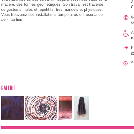
A
matière, des formes géométriques. Son travail est traversé
C
de gestes simples et répétitifs, très manuels et physiques.
Vous trouverez des installations temporaires en résonance
0
avec ce lieu.
c
A
r
P
w
S
GALERIE