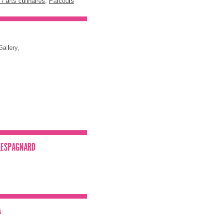
/ arts culinaires
,
Parcours
Gallery,
 LESPAGNARD
A