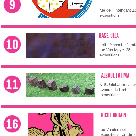
rue de l' Intendant 1
expositions
HASE, ULLA
Loft - Sonnette "For
rue Van Meyel 28
expositions
TALBAUI, FATIMA
KBC Global Service
avenue du Port 2
expositions
TRICOT URBAIN
rue Vandernoot
expositions
,
art du t