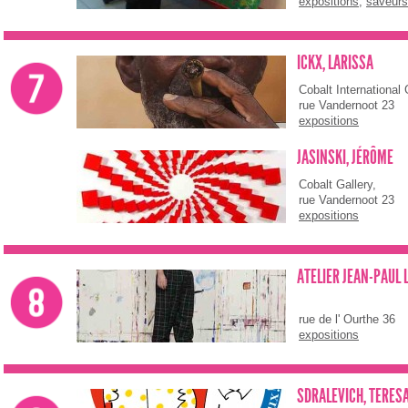
expositions
,
saveurs 
Graines d’Artistes
ICKX, LARISSA
Cobalt International 
rue Vandernoot 23
expositions
JASINSKI, JÉRÔME
Cobalt Gallery,
rue Vandernoot 23
expositions
ATELIER JEAN-PAUL
rue de l' Ourthe 36
expositions
SDRALEVICH, TERES