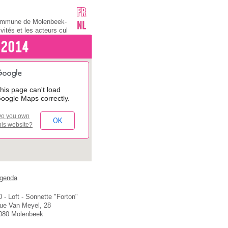
 Commune de Molenbeek-Saint-
vités et les acteurs culturels de
ce pour tous ceux qui cherchent
nt habitants, association ou
’information culturelle
 Bonne idée !Mais préalablement,
très simple ! Il suffit de nous
 vo
his page can't load
si le "Radeau de la Méduse",
oogle Maps correctly.
Versailles, « Le Roi Lear » tout
orps de ballet du "Lac des
o you own
casso, Jean-Sébastien Bach, les
OK
his website?
genda
0 - Loft - Sonnette "Forton"
ue Van Meyel, 28
080 Molenbeek