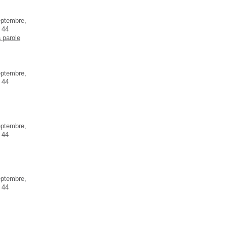
eptembre,
 44
a parole
eptembre,
 44
eptembre,
 44
eptembre,
 44