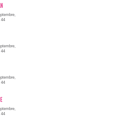
AN
eptembre,
 44
eptembre,
 44
eptembre,
 44
UE
eptembre,
 44