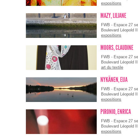
expositions
MAZY, LILIANE
FWB - Espace 27 s
Boulevard Léopold II
expositions
MOORS, CLAUDINE
FWB - Espace 27 s
Boulevard Léopold II
art du textile
NYKÄNEN, EIJA
FWB - Espace 27 s
Boulevard Léopold II
expositions
PIRONIO, ENRICA
FWB - Espace 27 s
Boulevard Léopold II
expositions