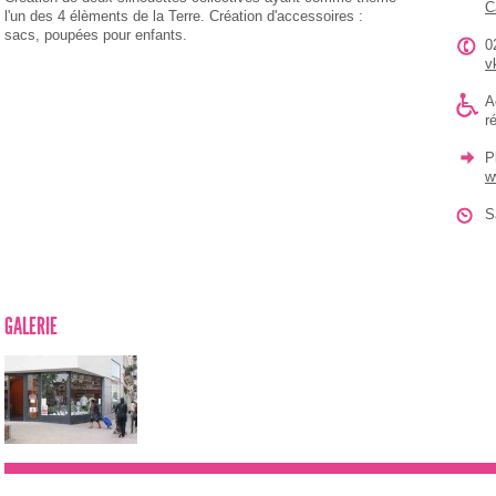
C
l'un des 4 élèments de la Terre. Création d'accessoires :
sacs, poupées pour enfants.
0
v
A
r
P
w
S
GALERIE