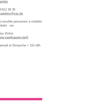
ambio
2/412 39 30
kateliers@vgc.be
ccessible personnes à mobilité
éduite : oui
lus d'infos
ww.vaartkapoen.be/fr
amedi et Dimanche > 11h-18h