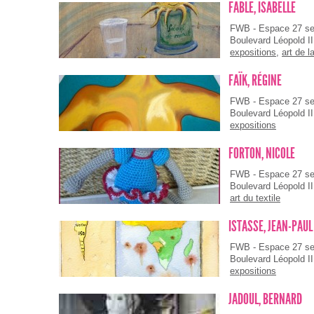
FABLE, ISABELLE
FWB - Espace 27 s
Boulevard Léopold II
expositions
,
art de l
FAÏK, RÉGINE
FWB - Espace 27 s
Boulevard Léopold II
expositions
FORTON, NICOLE
FWB - Espace 27 s
Boulevard Léopold II
art du textile
ISTASSE, JEAN-PAUL
FWB - Espace 27 s
Boulevard Léopold II
expositions
JADOUL, BERNARD