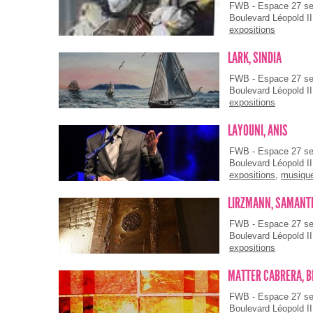
FWB - Espace 27 s
Boulevard Léopold II
expositions
LARK, SINDIA
FWB - Espace 27 s
Boulevard Léopold II
expositions
LAYOUNI, ANIS
FWB - Espace 27 s
Boulevard Léopold II
expositions
,
musiqu
LIRZMANN, SAMANT
FWB - Espace 27 s
Boulevard Léopold II
expositions
MATTER CABRERA, 
FWB - Espace 27 s
Boulevard Léopold II