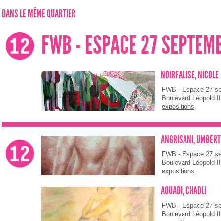
DANS LE MÊME QUARTIER
FWB - ESPACE 27 SEPTEM
NOIRFALISE, NICOLE
FWB - Espace 27 s
Boulevard Léopold II
expositions
ANGRISANI, UMBERT
FWB - Espace 27 s
Boulevard Léopold II
expositions
AOUADI, CHADLI
FWB - Espace 27 s
Boulevard Léopold II