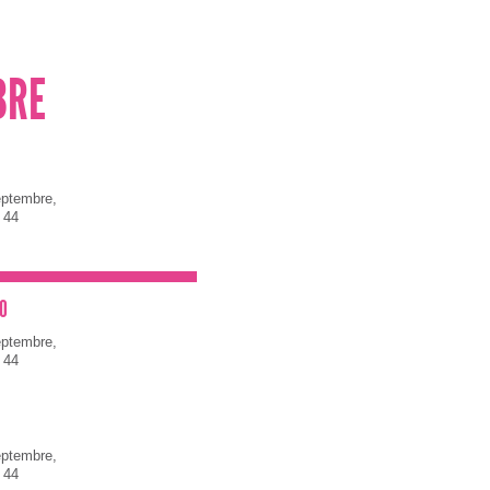
BRE
eptembre,
 44
O
eptembre,
 44
eptembre,
 44