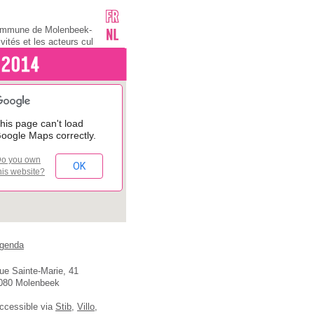
 Commune de Molenbeek-Saint-
vités et les acteurs culturels de
ce pour tous ceux qui cherchent
nt habitants, association ou
’information culturelle
 Bonne idée !Mais préalablement,
très simple ! Il suffit de nous
 vo
his page can't load
si le "Radeau de la Méduse",
oogle Maps correctly.
Versailles, « Le Roi Lear » tout
orps de ballet du "Lac des
o you own
casso, Jean-Sébastien Bach, les
OK
his website?
genda
ue Sainte-Marie, 41
080 Molenbeek
ccessible via
Stib
,
Villo
,