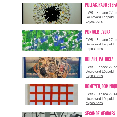
POLEAC, RADU STEF
FWB - Espace 27 s
Boulevard Léopold II
expositions
PONJAERT, VERA
FWB - Espace 27 s
Boulevard Léopold II
expositions
ROHART, PATRICIA
FWB - Espace 27 s
Boulevard Léopold II
expositions
ROMEYER, DOMINIQ
FWB - Espace 27 s
Boulevard Léopold II
expositions
SECONDE, GEORGES