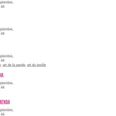
eptembre,
 44
eptembre,
 44
eptembre,
 44
e
,
art de la parole
,
art du textile
HA
eptembre,
 44
BRENDA
eptembre,
 44