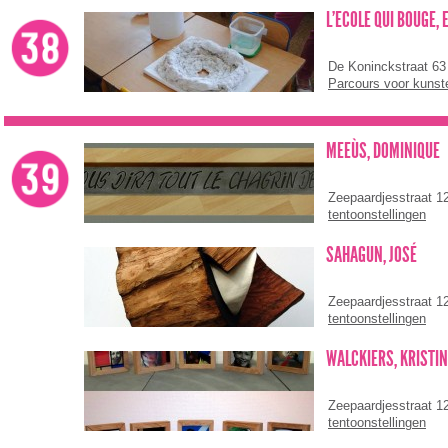
L'ECOLE QUI BOUGE, 
De Koninckstraat 63
Parcours voor kunst
MEEÙS, DOMINIQUE
Zeepaardjesstraat 1
tentoonstellingen
SAHAGUN, JOSÉ
Zeepaardjesstraat 1
tentoonstellingen
WALCKIERS, KRISTI
Zeepaardjesstraat 1
tentoonstellingen