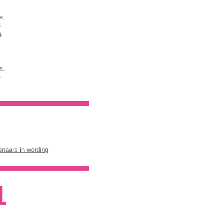
ts,
6
a
ts,
6
enaars in wording
L