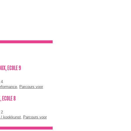
UX, ECOLE 9
 4
rformance
,
Parcours voor
ing
, ECOLE 8
 2
/ kookkunst
,
Parcours voor
ing