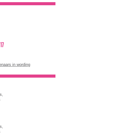
17
enaars in wording
ts,
6
ts,
6