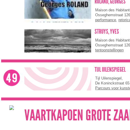
ROLAND, GEORGES
Maison des Habitan
Osseghemstraat 12
performance
,
retoric
STRUYS, YVES
Maison des Habitan
Osseghemstraat 12
tentoonstellingen
TIJL UILENSPIEGEL
Tijl Uilenspiegel,
De Koninckstraat 65
Parcours voor kunst
VAARTKAPOEN GROTE ZAA