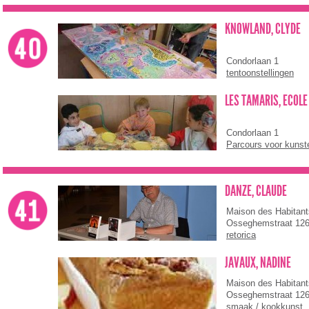
KNOWLAND, CLYDE
Condorlaan 1
tentoonstellingen
LES TAMARIS, ECOLE 
Condorlaan 1
Parcours voor kunst
DANZE, CLAUDE
Maison des Habitan
Osseghemstraat 12
retorica
JAVAUX, NADINE
Maison des Habitan
Osseghemstraat 12
smaak / kookkunst