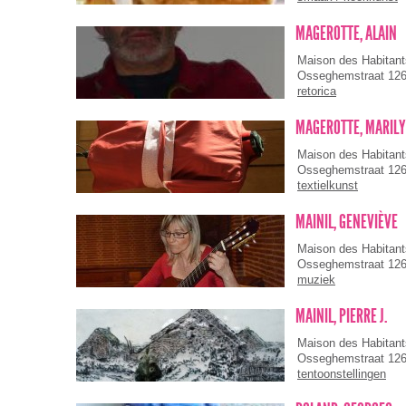
MAGEROTTE, ALAIN
Maison des Habitan
Osseghemstraat 12
retorica
MAGEROTTE, MARIL
Maison des Habitan
Osseghemstraat 12
textielkunst
MAINIL, GENEVIÈVE
Maison des Habitan
Osseghemstraat 12
muziek
MAINIL, PIERRE J.
Maison des Habitan
Osseghemstraat 12
tentoonstellingen