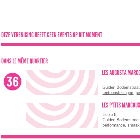
DEZE VERENIGING HEEFT GEEN EVENTS OP DIT MOMENT
DANS LE MÊME QUARTIER
LES AUGUSTA MARCO
Gulden Bodemstraat
tentoonstellingen
,
pe
kunstenaars in word
LES P'TITS MARCOUX
Ecole 8,
Gulden Bodemstraat
performance
,
smaak 
kunstenaars in word