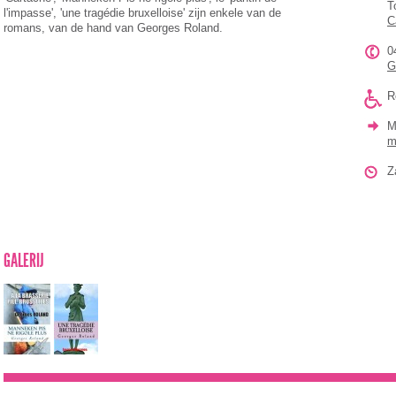
T
l'impasse', 'une tragédie bruxelloise' zijn enkele van de
C
romans, van de hand van Georges Roland.
0
G
R
M
m
Z
GALERIJ