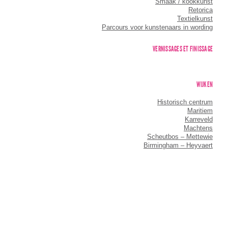
Smaak / kookkunst
Retorica
Textielkunst
Parcours voor kunstenaars in wording
VERNISSAGES ET FINISSAGE
WIJKEN
Historisch centrum
Maritiem
Karreveld
Machtens
Scheutbos – Mettewie
Birmingham – Heyvaert