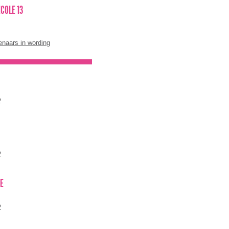
ECOLE 13
enaars in wording
2
2
NE
2