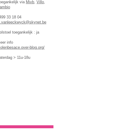
oegankelijk via
Mivb
,
Villo
,
ambio
499 33 18 04
.vanleeckwyck@skynet.be
olstoel toegankelijk : ja
eer info
olenbesace.over-blog.org/
aterdag > 11u-18u